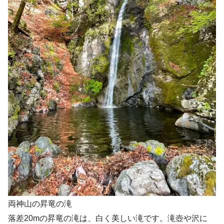
両神山の昇竜の滝
落差20mの昇竜の滝は、白く美しい滝です。滝壺や沢に