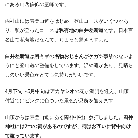
にある山岳信仰の霊峰です。
両神山には表登山道をはじめ、登山コースがいくつかあ
り、私が登ったコースは
私有地の白井差新道
です。日本百
名山で私有地だなんて、ちょっと驚きますよね。
白井差新道
は所有者の
名物おじさん
がケガや事故のないよ
うにと登山道の整備をしています。沢や滝があり、見晴ら
しのいい景色がとても気持ちがいいです。
4月下旬〜5月中旬は
アカヤシオ
の花が満開を迎え、山頂
付近ではピンクに色づいた景色が見所を迎えます。
山頂からは表登山道にある両神神社に参拝しました。
両神
神社には2つの祠があるのですが、祠はお互いに背中向け
て建っています。