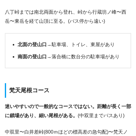
八丁峠までは南北両面から登れ、峠から行蔵坊ノ峰〜西
岳〜東岳を経て山頂に至る。(バス停から遠い)
北面の登山口
→駐車場、トイレ、東屋があり
南面の登山口
→落合橋に数台分の駐車場があり
梵天尾根コース
迷いやすいので一般的なコースではない。距離が長く一部
に鎖場があり、細い尾根がある。
(中双里までバスあり)
中双里〜白井差峠(800ｍほどの標高差の急勾配)〜梵天ノ