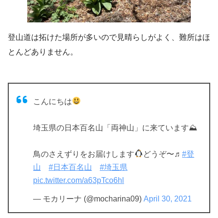
登山道は拓けた場所が多いので見晴らしがよく、難所はほ
とんどありません。
こんにちは
埼玉県の日本百名山「両神山」に来ています⛰
鳥のさえずりをお届けします
どうぞ〜♬
#登
山
#日本百名山
#埼玉県
pic.twitter.com/a63pTco6hl
— モカリーナ (@mocharina09)
April 30, 2021