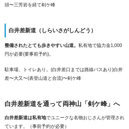
頭〜三芳岩を経て剣ケ峰
白井差新道（しらいさがしんどう）
整備されたとても歩きやすい山道。
私有地で協力金1,000
円が必要(要事前予約)。
駐車場、トイレあり。(白井差口までは路線バスあり)白井
差〜大又〜(表登山道と合流)〜剣ケ峰
白井
差
新道
を通って両神山「
剣ケ峰
」
へ
白井差新道は私有地
でユニークな名物おじさんが管理され
ています。（事前予約が必要）