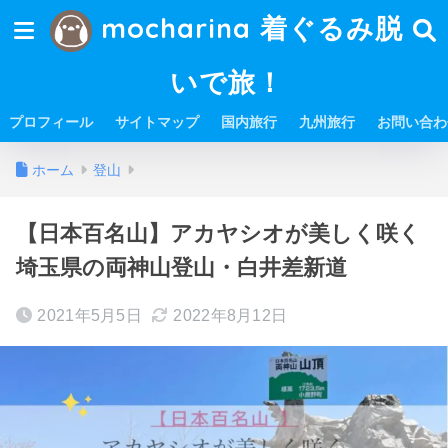
mocharina 着ぐるみ脱
いで旅！
プロフィール
サイトマップ
国内旅行
九州旅行
お問い合わ
ホーム
登山
【日本百名山】アカヤシオが美しく咲く
埼玉県の両神山登山・白井差新道
2021年5月5日
2022年8月12日