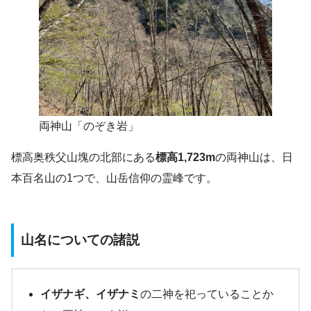
両神山「のぞき岩」
標高奥秩父山塊の北部にある
標高1,723m
の両神山は、日
本百名山の1つで、山岳信仰の霊峰です。
山名
についての諸説
イザナギ、イザナミ
の二神を祀っていることか