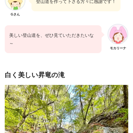
登山道を作って下さる方々に感謝です！
Gさん
美しい登山道を、ぜひ見ていただきたいな
～
モカリーナ
白く美しい
昇竜
の
滝