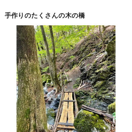
手作り
の
たくさん
の木の橋