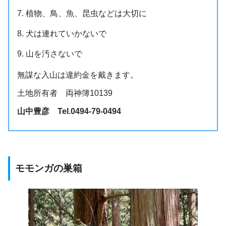
植物、鳥、魚、昆虫などは大切に
犬は連れていかないで
山を汚さないで
無謀な入山は違約金を戴きます。
土地所有者 両神簿10139
山中豊彦 Tel.0494-79-0494
モモンガ
の
巣箱