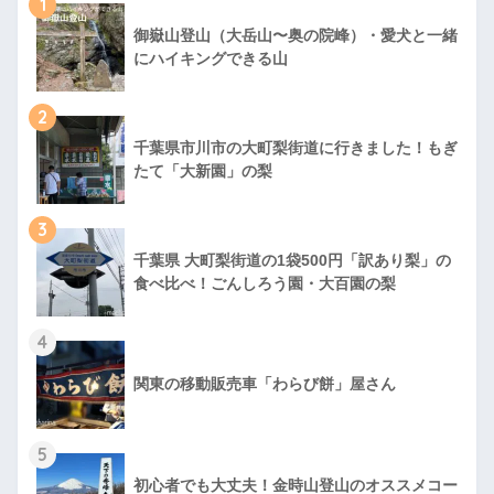
1
御嶽山登山（大岳山〜奥の院峰）・愛犬と一緒
にハイキングできる山
2
千葉県市川市の大町梨街道に行きました！もぎ
たて「大新園」の梨
3
千葉県 大町梨街道の1袋500円「訳あり梨」の
食べ比べ！ごんしろう園・大百園の梨
4
関東の移動販売車「わらび餅」屋さん
5
初心者でも大丈夫！金時山登山のオススメコー