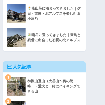
燕山荘に泊まってきました｜夕
日・雷鳥・北アルプスを楽しむ山
小屋泊
燕岳に登ってきました｜雷鳥と
残雪に出会った初夏の北アルプス
人気記事
1
御嶽山登山（大岳山〜奥の院
峰）・愛犬と一緒にハイキングで
きる山
2