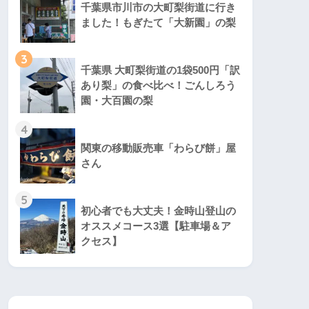
千葉県市川市の大町梨街道に行き
ました！もぎたて「大新園」の梨
3
千葉県 大町梨街道の1袋500円「訳
あり梨」の食べ比べ！ごんしろう
園・大百園の梨
4
関東の移動販売車「わらび餅」屋
さん
5
初心者でも大丈夫！金時山登山の
オススメコース3選【駐車場＆ア
クセス】