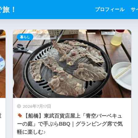
で旅！
プロフィール
サ
暮らし
2026年7月17日
重
【船橋】東武百貨店屋上「青空バーベキュ
ーの庭」で手ぶらBBQ｜グランピング席で気
軽に楽しむ♪