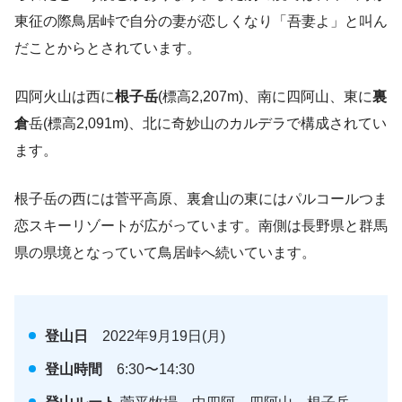
東征の際鳥居峠で自分の妻が恋しくなり「吾妻よ」と叫ん
だことからとされています。
四阿火山は西に
根子岳
(標高2,207m)、南に四阿山、東に
裏
倉
岳(標高2,091m)、北に奇妙山のカルデラで構成されてい
ます。
根子岳の西には菅平高原、裏倉山の東にはパルコールつま
恋スキーリゾートが広がっています。南側は長野県と群馬
県の県境となっていて鳥居峠へ続いています。
登山日
2022年9月19日(月)
登山時間
6:30〜14:30