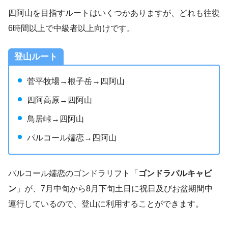
四阿山を目指すルートはいくつかありますが、どれも往復
6時間以上で中級者以上向けです。
登山ルート
菅平牧場→根子岳→四阿山
四阿高原→四阿山
鳥居峠→四阿山
パルコール嬬恋→四阿山
パルコール嬬恋のゴンドラリフト「
ゴンドラパルキャビ
ン
」が、7月中旬から8月下旬土日に祝日及びお盆期間中
運行しているので、登山に利用することができます。