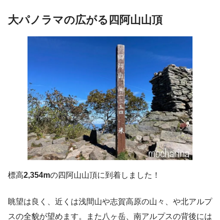
大パノラマの広がる四阿山山頂
標高
2,354m
の四阿山山頂に到着しました！
眺望は良く、近くは浅間山や志賀高原の山々、や北アルプ
スの全貌が望めます。また八ヶ岳、南アルプスの背後には