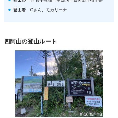
登山ルート
菅平牧場→中四阿→四阿山→根子岳
登山者
Gさん、モカリーナ
四阿山の登山ルート