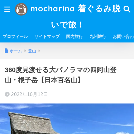
mocharina 着ぐるみ脱
いで旅！
プロフィール
サイトマップ
国内旅行
九州旅行
お問い合わ
ホーム
登山
360度見渡せる大パノラマの四阿山登
山・根子岳【日本百名山】
2022年10月12日