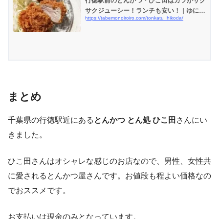
行徳駅前のとんかつ・ひこ田はカツがサク
サクジューシー！ランチも安い！ | ゆにゃ
https://tabemonoiroiro.com/tonkatu_hikoda/
おじ食べ物ブログ|楽天お取り寄せグルメ
のレビューやってます！
まとめ
千葉県の行徳駅近にある
とんかつ とん処 ひこ田
さんにい
きました。
ひこ田さんはオシャレな感じのお店なので、男性、女性共
に愛されるとんかつ屋さんです。お値段も程よい価格なの
でおススメです。
お支払いは現金のみとなっています。