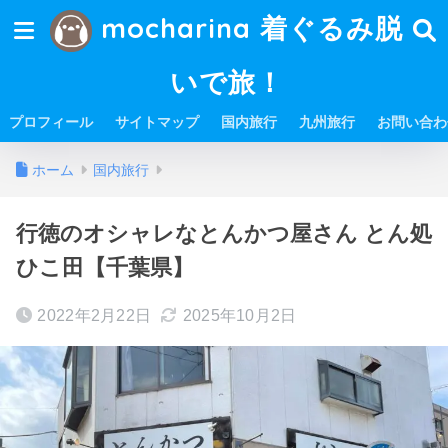
mocharina 着ぐるみ脱
いで旅！
プロフィール
サイトマップ
国内旅行
九州旅行
お問い合わ
ホーム
国内旅行
行徳のオシャレなとんかつ屋さん とん処
ひこ田【千葉県】
2022年2月22日
2025年10月2日