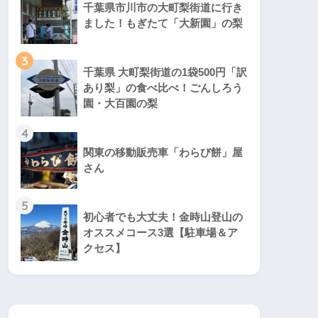
千葉県市川市の大町梨街道に行き
ました！もぎたて「大新園」の梨
3
千葉県 大町梨街道の1袋500円「訳
あり梨」の食べ比べ！ごんしろう
園・大百園の梨
4
関東の移動販売車「わらび餅」屋
さん
5
初心者でも大丈夫！金時山登山の
オススメコース3選【駐車場＆ア
クセス】