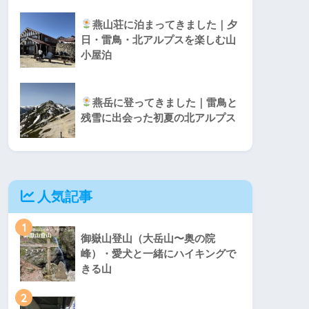
燕山荘に泊まってきました｜夕
日・雷鳥・北アルプスを楽しむ山
小屋泊
燕岳に登ってきました｜雷鳥と
残雪に出会った初夏の北アルプス
人気記事
1
御嶽山登山（大岳山〜奥の院
峰）・愛犬と一緒にハイキングで
きる山
2