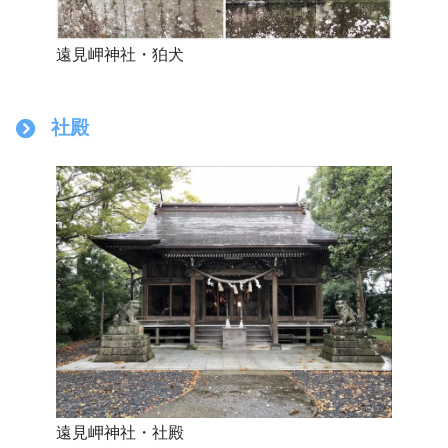
遠見岬神社・狛犬
社殿
遠見岬神社・社殿