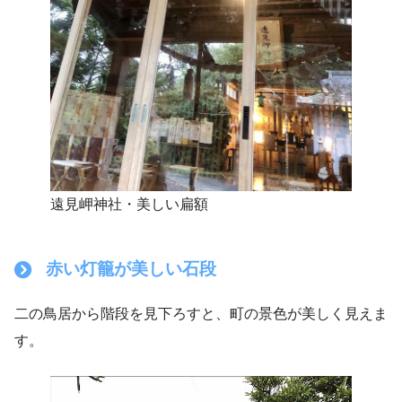
遠見岬神社・美しい扁額
赤い灯籠が美しい石段
二の鳥居から階段を見下ろすと、町の景色が美しく見えま
す。