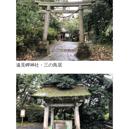
遠見岬神社・三の鳥居