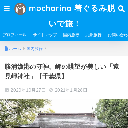
mocharina 着ぐるみ脱
いで旅！
プロフィール
サイトマップ
国内旅行
九州旅行
お問い合わ
ホーム
国内旅行
勝浦漁港の守神、岬の眺望が美しい「遠
見岬神社」【千葉県】
2020年10月27日
2021年1月28日