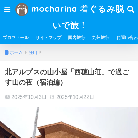
mocharina 着ぐるみ脱
いで旅！
プロフィール
サイトマップ
国内旅行
九州旅行
お問い合わ
ホーム
登山
北アルプスの山小屋「西穂山荘」で過ご
す山の夜（宿泊編）
2025年10月3日
2025年10月22日