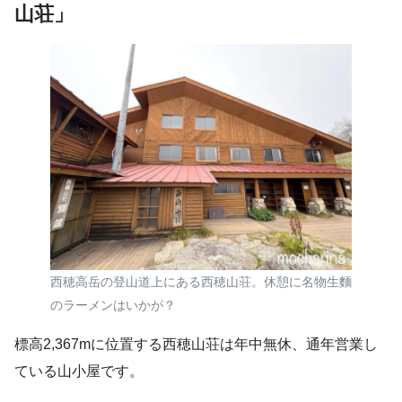
山荘」
西穂高岳の登山道上にある西穂山荘。休憩に名物生麵
のラーメンはいかが？
標高2,367mに位置する西穂山荘は年中無休、通年営業し
ている山小屋です。