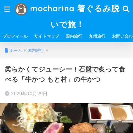
mocharina 着ぐるみ脱
いで旅！
プロフィール
サイトマップ
国内旅行
九州旅行
お問い合わ
ホーム
国内旅行
柔らかくてジューシー！石盤で炙って食
べる「牛かつ もと村」の牛かつ
2020年10月29日