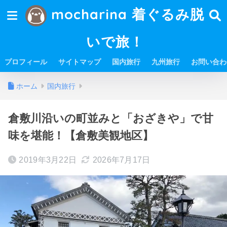
mocharina 着ぐるみ脱
いで旅！
プロフィール
サイトマップ
国内旅行
九州旅行
お問い合わ
ホーム
国内旅行
倉敷川沿いの町並みと「おざきや」で甘
味を堪能！【倉敷美観地区】
2019年3月22日
2026年7月17日