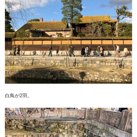
白鳥が2羽。