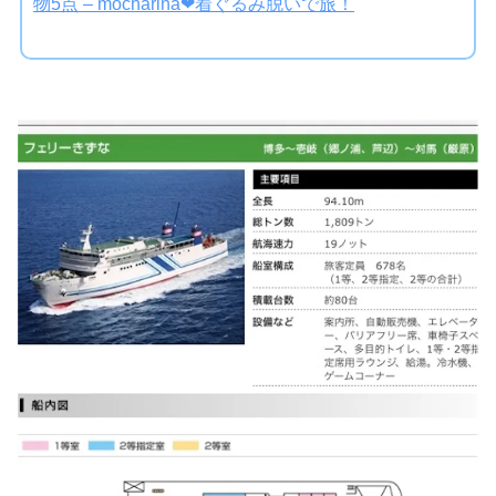
物5点 – mocharina❤︎着ぐるみ脱いで旅！