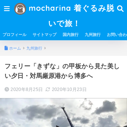
mocharina 着ぐるみ脱
いで旅！
プロフィール
サイトマップ
国内旅行
九州旅行
お問い合わ
ホーム
九州旅行
フェリー「きずな」の甲板から見た美し
い夕日・対馬厳原港から博多へ
2020年8月25日
2020年10月23日