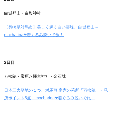
白嶽登山・白嶽神社
【長崎県対馬市】美しく輝く白い霊峰、白嶽登山 –
mocharina❤︎着ぐるみ脱いで旅！
3日目
万松院・厳原八幡宮神社・金石城
日本三大墓地の１つ、対馬藩 宗家の墓所「万松院」・見
所ポイント5点 – mocharina❤︎着ぐるみ脱いで旅！