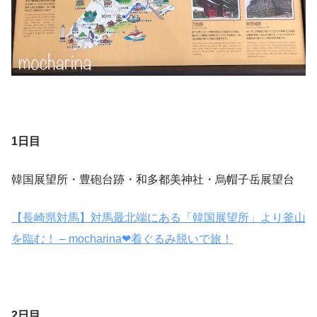
1日目
韓国展望所・豊砲台跡・和多都美神社・烏帽子岳展望台
【長崎県対馬】対馬最北端にある「韓国展望所」より釜山
を臨む！ – mocharina❤︎着ぐるみ脱いで旅！
2日目