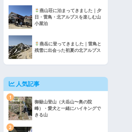
燕山荘に泊まってきました｜夕
日・雷鳥・北アルプスを楽しむ山
小屋泊
燕岳に登ってきました｜雷鳥と
残雪に出会った初夏の北アルプス
人気記事
1
御嶽山登山（大岳山〜奥の院
峰）・愛犬と一緒にハイキングで
きる山
2