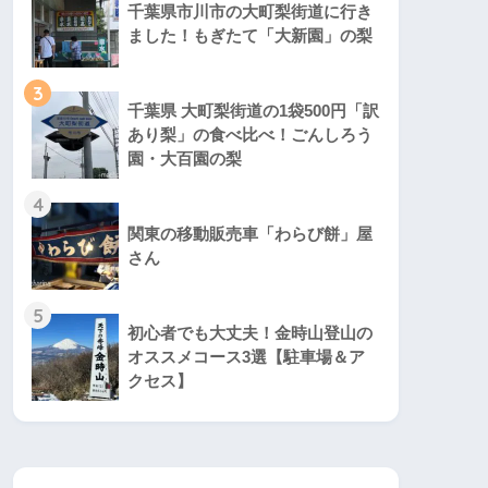
千葉県市川市の大町梨街道に行き
ました！もぎたて「大新園」の梨
3
千葉県 大町梨街道の1袋500円「訳
あり梨」の食べ比べ！ごんしろう
園・大百園の梨
4
関東の移動販売車「わらび餅」屋
さん
5
初心者でも大丈夫！金時山登山の
オススメコース3選【駐車場＆ア
クセス】