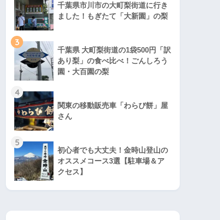
千葉県市川市の大町梨街道に行き
ました！もぎたて「大新園」の梨
3
千葉県 大町梨街道の1袋500円「訳
あり梨」の食べ比べ！ごんしろう
園・大百園の梨
4
関東の移動販売車「わらび餅」屋
さん
5
初心者でも大丈夫！金時山登山の
オススメコース3選【駐車場＆ア
クセス】