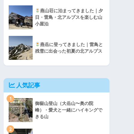
燕山荘に泊まってきました｜夕
日・雷鳥・北アルプスを楽しむ山
小屋泊
燕岳に登ってきました｜雷鳥と
残雪に出会った初夏の北アルプス
人気記事
1
御嶽山登山（大岳山〜奥の院
峰）・愛犬と一緒にハイキングで
きる山
2