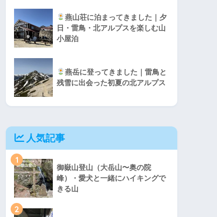
燕山荘に泊まってきました｜夕
日・雷鳥・北アルプスを楽しむ山
小屋泊
燕岳に登ってきました｜雷鳥と
残雪に出会った初夏の北アルプス
人気記事
1
御嶽山登山（大岳山〜奥の院
峰）・愛犬と一緒にハイキングで
きる山
2