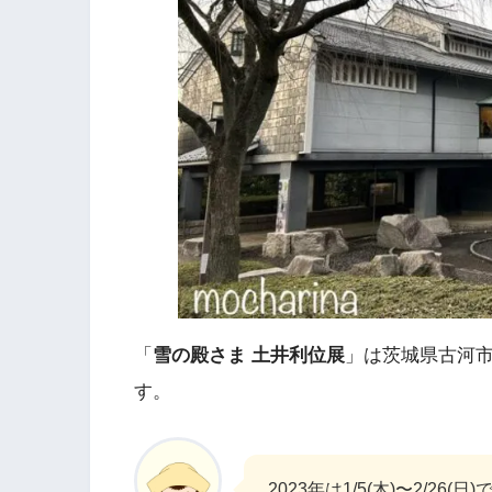
「
雪の殿さま 土井利位展
」は茨城県古河市
す。
2023年は1/5(木)〜2/26(日