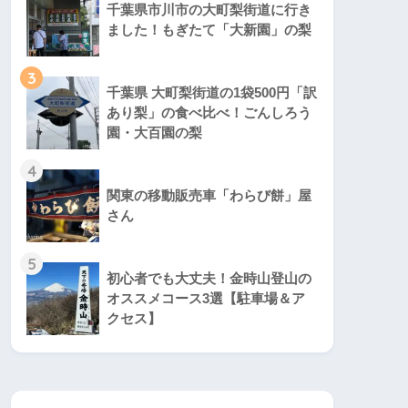
千葉県市川市の大町梨街道に行き
ました！もぎたて「大新園」の梨
3
千葉県 大町梨街道の1袋500円「訳
あり梨」の食べ比べ！ごんしろう
園・大百園の梨
4
関東の移動販売車「わらび餅」屋
さん
5
初心者でも大丈夫！金時山登山の
オススメコース3選【駐車場＆ア
クセス】