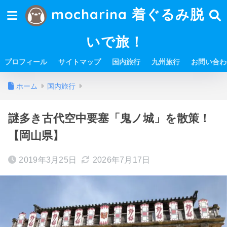
mocharina 着ぐるみ脱
いで旅！
プロフィール
サイトマップ
国内旅行
九州旅行
お問い合わ
ホーム
国内旅行
謎多き古代空中要塞「鬼ノ城」を散策！
【岡山県】
2019年3月25日
2026年7月17日