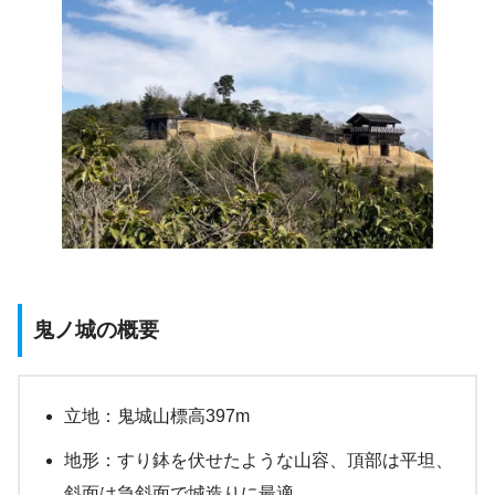
鬼ノ城の概要
立地：鬼城山標高397m
地形：すり鉢を伏せたような山容、頂部は平坦、
斜面は急斜面で城造りに最適