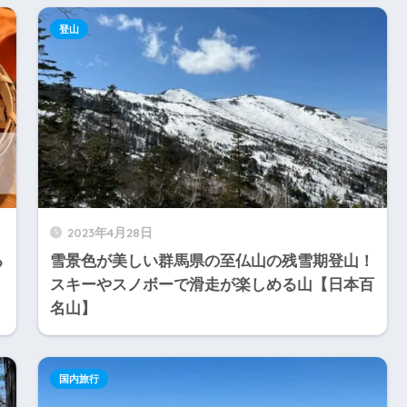
登山
2023年4月28日
る
雪景色が美しい群馬県の至仏山の残雪期登山！
スキーやスノボーで滑走が楽しめる山【日本百
名山】
国内旅行