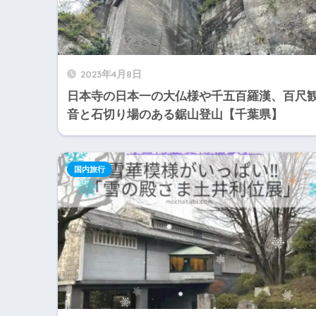
2023年4月8日
日本寺の日本一の大仏様や千五百羅漢、百尺
音と石切り場のある鋸山登山【千葉県】
国内旅行