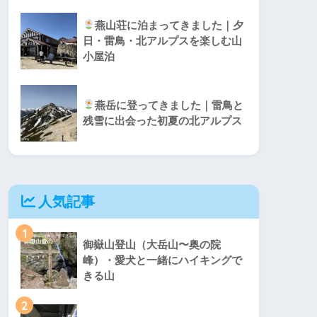
燕山荘に泊まってきました｜夕
日・雷鳥・北アルプスを楽しむ山
小屋泊
燕岳に登ってきました｜雷鳥と
残雪に出会った初夏の北アルプス
人気記事
1
御嶽山登山（大岳山〜奥の院
峰）・愛犬と一緒にハイキングで
きる山
2