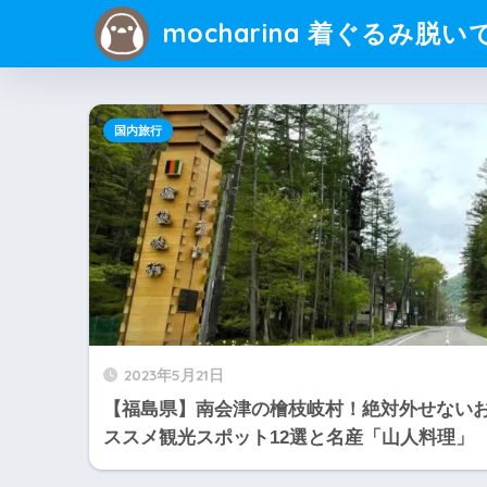
mocharina 着ぐるみ脱い
国内旅行
2023年5月21日
【福島県】南会津の檜枝岐村！絶対外せない
ススメ観光スポット12選と名産「山人料理」