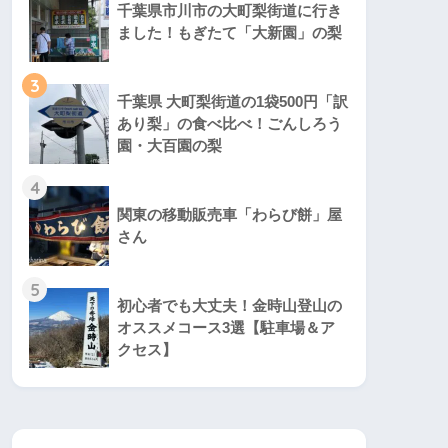
千葉県市川市の大町梨街道に行き
ました！もぎたて「大新園」の梨
3
千葉県 大町梨街道の1袋500円「訳
あり梨」の食べ比べ！ごんしろう
園・大百園の梨
4
関東の移動販売車「わらび餅」屋
さん
5
初心者でも大丈夫！金時山登山の
オススメコース3選【駐車場＆ア
クセス】