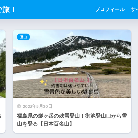
で旅！
プロフィール
サ
登山
2023年5月20日
お
福島県の燧ヶ岳の残雪登山！御池登山口から雪
山を登る【日本百名山】