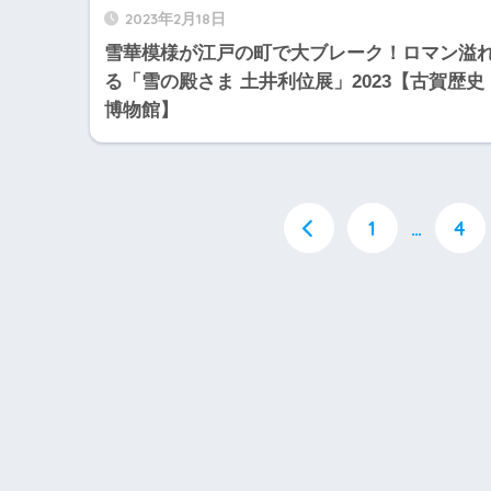
2023年2月18日
雪華模様が江戸の町で大ブレーク！ロマン溢
る「雪の殿さま 土井利位展」2023【古賀歴史
博物館】
1
…
4