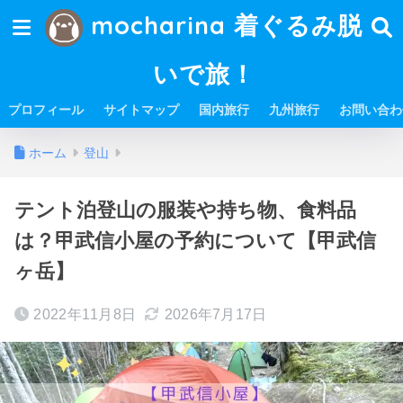
mocharina 着ぐるみ脱
いで旅！
プロフィール
サイトマップ
国内旅行
九州旅行
お問い合わ
ホーム
登山
テント泊登山の服装や持ち物、食料品
は？甲武信小屋の予約について【甲武信
ヶ岳】
2022年11月8日
2026年7月17日