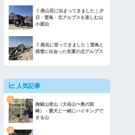
燕山荘に泊まってきました｜夕
日・雷鳥・北アルプスを楽しむ山
小屋泊
燕岳に登ってきました｜雷鳥と
残雪に出会った初夏の北アルプス
人気記事
1
御嶽山登山（大岳山〜奥の院
峰）・愛犬と一緒にハイキングで
きる山
2