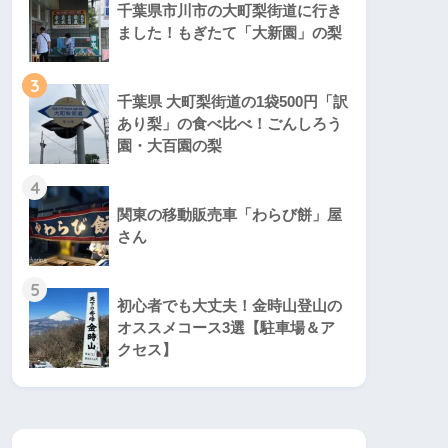
千葉県市川市の大町梨街道に行き
ました！もぎたて「大新園」の梨
3
千葉県 大町梨街道の1袋500円「訳
あり梨」の食べ比べ！ごんしろう
園・大百園の梨
4
関東の移動販売車「わらび餅」屋
さん
5
初心者でも大丈夫！金時山登山の
オススメコース3選【駐車場＆ア
クセス】