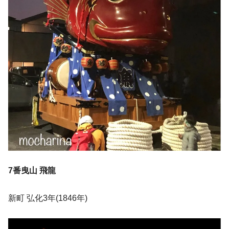
7番曳山 飛龍
新町 弘化3年(1846年)