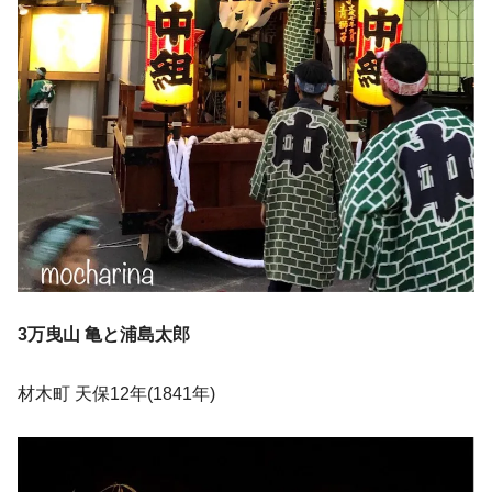
3万曳山 亀と浦島太郎
材木町 天保12年(1841年)