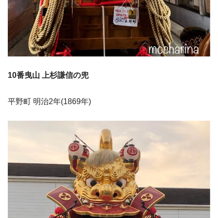
10番曳山 上杉謙信の兜
平野町 明治2年(1869年)