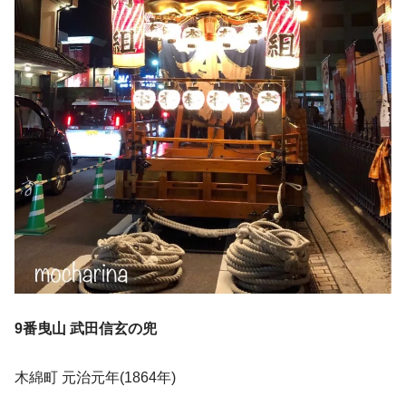
9番曳山 武田信玄の兜
木綿町 元治元年(1864年)