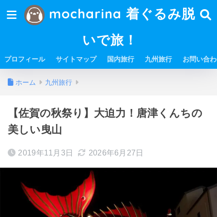
mocharina 着ぐるみ脱
いで旅！
プロフィール
サイトマップ
国内旅行
九州旅行
お問い合わ
ホーム
九州旅行
【佐賀の秋祭り】大迫力！唐津くんちの
美しい曳山
2019年11月3日
2026年6月27日