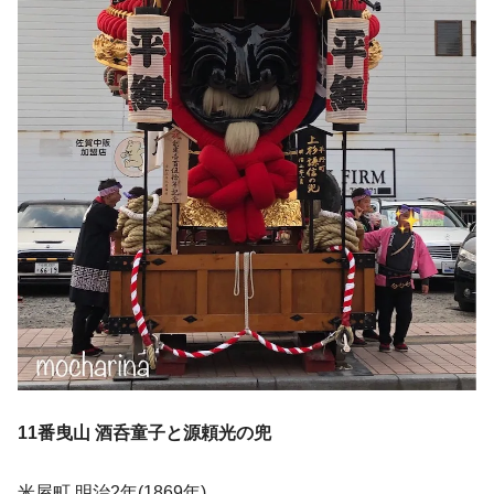
11番曳山 酒呑童子と源頼光の兜
米屋町 明治2年(1869年)