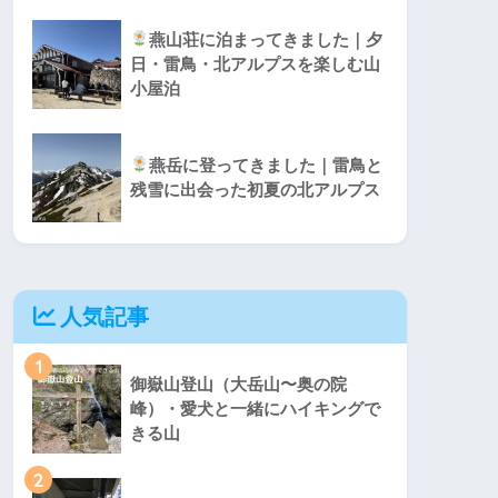
燕山荘に泊まってきました｜夕
日・雷鳥・北アルプスを楽しむ山
小屋泊
燕岳に登ってきました｜雷鳥と
残雪に出会った初夏の北アルプス
人気記事
1
御嶽山登山（大岳山〜奥の院
峰）・愛犬と一緒にハイキングで
きる山
2