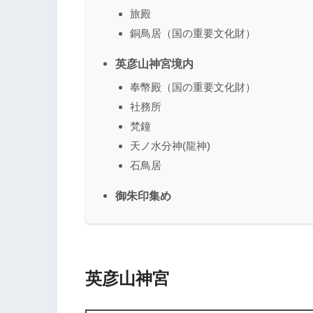
旅殿
銅鳥居（国の重要文化財）
英彦山神宮境内
奉幣殿（国の重要文化財）
社務所
梵鐘
天ノ水分神(龍神)
石鳥居
御朱印集め
英彦山神宮