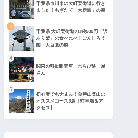
千葉県市川市の大町梨街道に行き
ました！もぎたて「大新園」の梨
3
千葉県 大町梨街道の1袋500円「訳
あり梨」の食べ比べ！ごんしろう
園・大百園の梨
4
関東の移動販売車「わらび餅」屋
さん
5
初心者でも大丈夫！金時山登山の
オススメコース3選【駐車場＆ア
クセス】