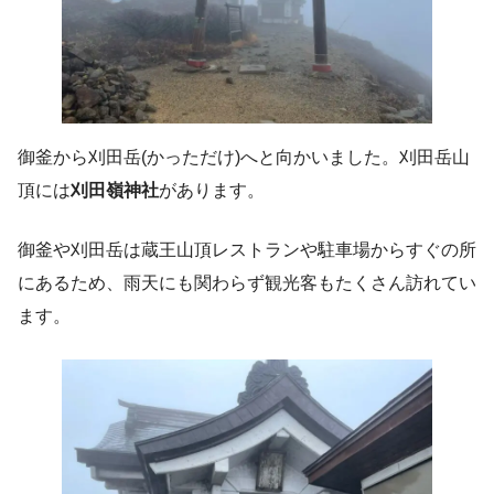
御釜から刈田岳(かっただけ)へと向かいました。刈田岳山
頂には
刈田嶺神社
があります。
御釜や刈田岳は蔵王山頂レストランや駐車場からすぐの所
にあるため、雨天にも関わらず観光客もたくさん訪れてい
ます。