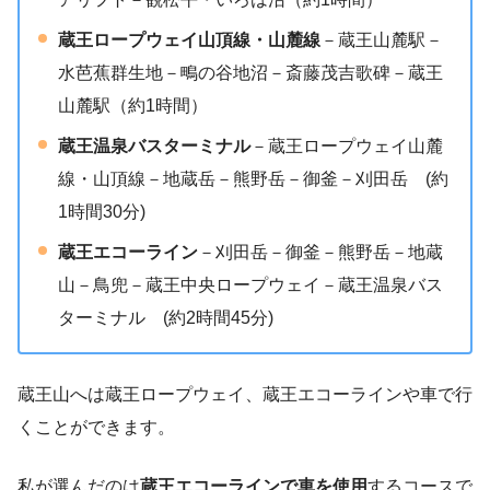
蔵王ロープウェイ山頂線・山麓線
－蔵王山麓駅－
水芭蕉群生地－鴫の谷地沼－斎藤茂吉歌碑－蔵王
山麓駅（約1時間）
蔵王温泉バスターミナル
－蔵王ロープウェイ山麓
線・山頂線－地蔵岳－熊野岳－御釜－刈田岳 (約
1時間30分)
蔵王エコーライン
－刈田岳－御釜－熊野岳－地蔵
山－鳥兜－蔵王中央ロープウェイ－蔵王温泉バス
ターミナル (約2時間45分)
蔵王山へは蔵王ロープウェイ、蔵王エコーラインや車で行
くことができます。
私が選んだのは
蔵王エコーラインで車を使用
するコースで