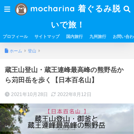
mocharina 着ぐるみ脱
いで旅！
プロフィール
サイトマップ
国内旅行
九州旅行
お問い合わ
ホーム
登山
蔵王山登山・蔵王連峰最高峰の熊野岳か
ら苅田岳を歩く【日本百名山】
2021年10月28日
2022年8月12日