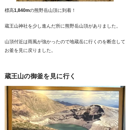
標高
1,840m
の熊野岳山頂に到着！
蔵王山神社を少し進んだ所に熊野岳山頂がありました。
山頂付近は雨風が強かったので地蔵岳に行くのを断念して
お釜を見に戻りました。
蔵王山
の
御釜を見に行く