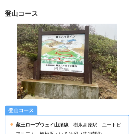
登山コース
登山コース
蔵王ロープウェイ山頂線
－樹氷高原駅－ユートピ
アリフト－観松平・いろは沼（約1時間）