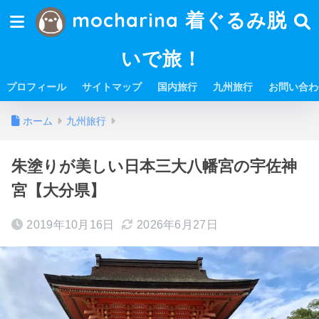
mocharina 着ぐるみ脱
いで旅！
プロフィール
サイトマップ
国内旅行
九州旅行
お問い合わ
ホーム
九州旅行
朱塗りが美しい日本三大八幡宮の宇佐神
宮【大分県】
2019年10月16日
2026年6月27日