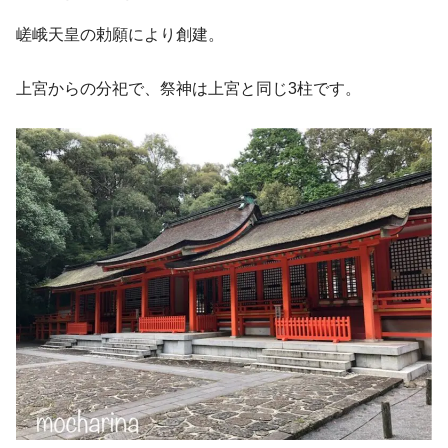
嵯峨天皇の勅願により創建。
上宮からの分祀で、祭神は上宮と同じ3柱です。