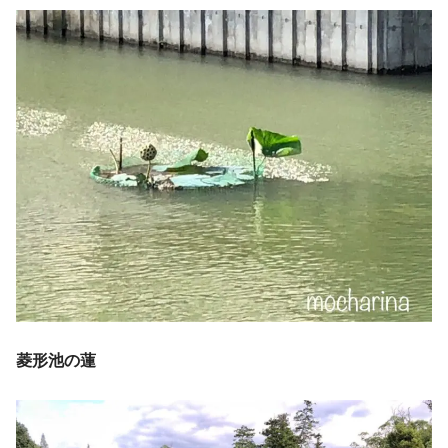
菱形池の蓮