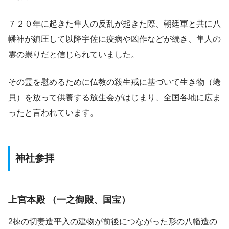
７２０年に起きた隼人の反乱が起きた際、朝廷軍と共に八
幡神が鎮圧して以降宇佐に疫病や凶作などが続き、隼人の
霊の祟りだと信じられていました。
その霊を慰めるために仏教の殺生戒に基づいて生き物（蜷
貝）を放って供養する放生会がはじまり、全国各地に広ま
ったと言われています。
神社参拝
上宮本殿 （一之御殿、国宝）
2棟の切妻造平入の建物が前後につながった形の八幡造の