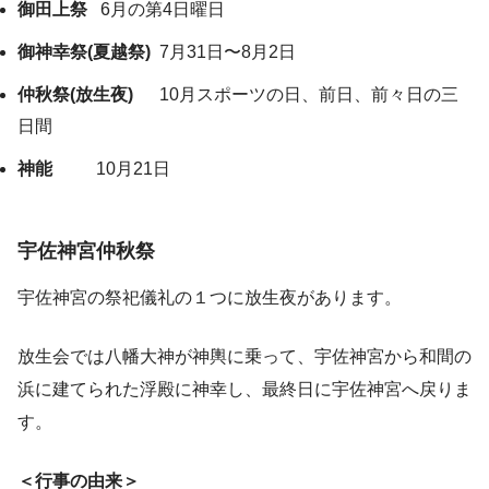
御田上祭
6月の第4日曜日
御神幸祭(夏越祭)
7月31日〜8月2日
仲秋祭(放生夜)
10月スポーツの日、前日、前々日の三
日間
神能
10月21日
宇佐神宮仲秋祭
宇佐神宮の祭祀儀礼の１つに放生夜があります。
放生会では八幡大神が神輿に乗って、宇佐神宮から和間の
浜に建てられた浮殿に神幸し、最終日に宇佐神宮へ戻りま
す。
＜行事の由来＞