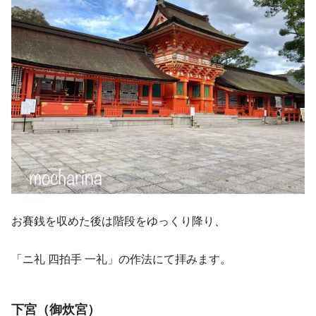
お賽銭を収めた後は階段をゆっくり降り、
「ニ礼 四拍手 一礼」の作法にて拝みます。
下宮（御炊宮）