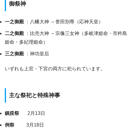
御祭神
一之御殿
：八幡大神 – 誉田別尊（応神天皇）
二之御殿
：比売大神 – 宗像三女神（多岐津姫命・市杵島
姫命・多紀理姫命）
三之御殿
：神功皇后
いずれも上宮・下宮の両方に祀られています。
主な祭祀と特殊神事
鎮疫祭
2月13日
例祭
3月18日