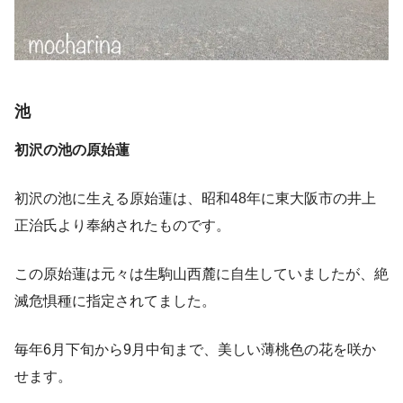
池
初沢の池の原始蓮
初沢の池に生える原始蓮は、昭和48年に東大阪市の井上
正治氏より奉納されたものです。
この原始蓮は元々は生駒山西麓に自生していましたが、絶
滅危惧種に指定されてました。
毎年6月下旬から9月中旬まで、美しい薄桃色の花を咲か
せます。