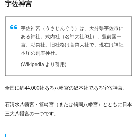
宇佐神宮
宇佐神宮（うさじんぐう）は、大分県宇佐市に
ある神社。式内社（名神大社3社）、豊前国一
宮、勅祭社。旧社格は官幣大社で、現在は神社
本庁の別表神社。
(Wikipedia より引用)
全国に約44,000社ある八幡宮の総本社である宇佐神宮。
石清水八幡宮・筥崎宮（または鶴岡八幡宮）とともに日本
三大八幡宮の一つです。