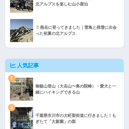
北アルプスを楽しむ山小屋泊
燕岳に登ってきました｜雷鳥と残雪に出会
った初夏の北アルプス
人気記事
1
御嶽山登山（大岳山〜奥の院峰）・愛犬と一
緒にハイキングできる山
2
千葉県市川市の大町梨街道に行きました！も
ぎたて「大新園」の梨