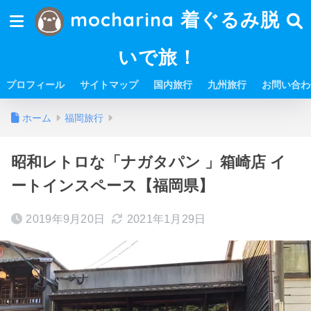
mocharina 着ぐるみ脱
いで旅！
プロフィール
サイトマップ
国内旅行
九州旅行
お問い合わ
ホーム
福岡旅行
昭和レトロな「ナガタパン 」箱崎店 イ
ートインスペース【福岡県】
2019年9月20日
2021年1月29日