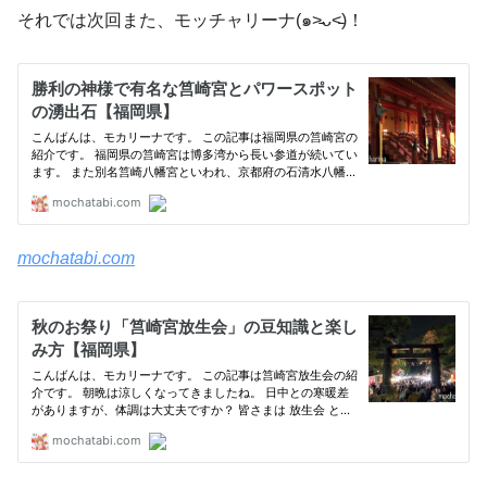
それでは次回また、モッチャリーナ(๑˃̵ᴗ˂̵)！
mochatabi.com