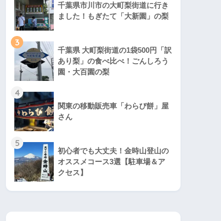
千葉県市川市の大町梨街道に行き
ました！もぎたて「大新園」の梨
3
千葉県 大町梨街道の1袋500円「訳
あり梨」の食べ比べ！ごんしろう
園・大百園の梨
4
関東の移動販売車「わらび餅」屋
さん
5
初心者でも大丈夫！金時山登山の
オススメコース3選【駐車場＆ア
クセス】