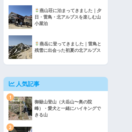
燕山荘に泊まってきました｜夕
日・雷鳥・北アルプスを楽しむ山
小屋泊
燕岳に登ってきました｜雷鳥と
残雪に出会った初夏の北アルプス
人気記事
1
御嶽山登山（大岳山〜奥の院
峰）・愛犬と一緒にハイキングで
きる山
2