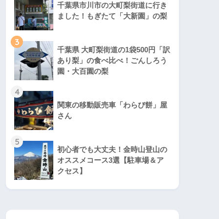
千葉県市川市の大町梨街道に行き
ました！もぎたて「大新園」の梨
3
千葉県 大町梨街道の1袋500円「訳
あり梨」の食べ比べ！ごんしろう
園・大百園の梨
4
関東の移動販売車「わらび餅」屋
さん
5
初心者でも大丈夫！金時山登山の
オススメコース3選【駐車場＆ア
クセス】