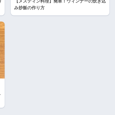
時
【メスティン料理】簡単！ウィンナーの炊き込
み炒飯の作り方
し