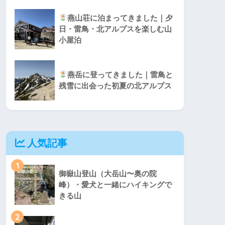
燕山荘に泊まってきました｜夕
日・雷鳥・北アルプスを楽しむ山
小屋泊
燕岳に登ってきました｜雷鳥と
残雪に出会った初夏の北アルプス
人気記事
1
御嶽山登山（大岳山〜奥の院
峰）・愛犬と一緒にハイキングで
きる山
2