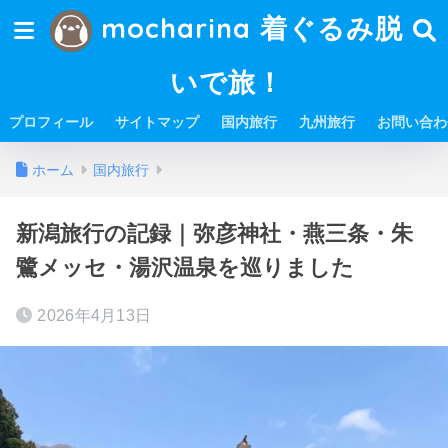
mocharina 着ぐるみ脱
いで旅！
プロフィール
サイトマップ
国内旅行
九州旅行
お問い合わ
ホーム
国内旅行
新潟旅行の記録｜弥彦神社・燕三条・朱
鷺メッセ・湯沢温泉を巡りました
2026年4月13日