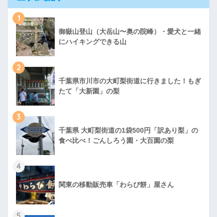
1
御嶽山登山（大岳山〜奥の院峰）・愛犬と一緒
にハイキングできる山
2
千葉県市川市の大町梨街道に行きました！もぎ
たて「大新園」の梨
3
千葉県 大町梨街道の1袋500円「訳あり梨」の
食べ比べ！ごんしろう園・大百園の梨
4
関東の移動販売車「わらび餅」屋さん
5