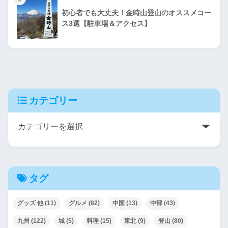
初心者でも大丈夫！金時山登山のオススメコー
ス3選【駐車場＆アクセス】
カテゴリー
タグ
グッズ 他
(11)
グルメ
(82)
中国
(13)
中部
(43)
九州
(122)
城
(5)
料理
(15)
東北
(9)
登山
(80)