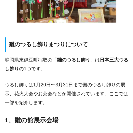
雛のつるし飾りまつりについて
静岡県東伊豆町稲取の「
雛のつるし飾り
」は
日本三大つる
し飾り
の1つです。
つるし飾りは1月20日〜3月31日まで雛のつるし飾りの展
示、花火大会やお茶会などが開催されています。ここでは
一部を紹介します。
1、雛の館展示会場