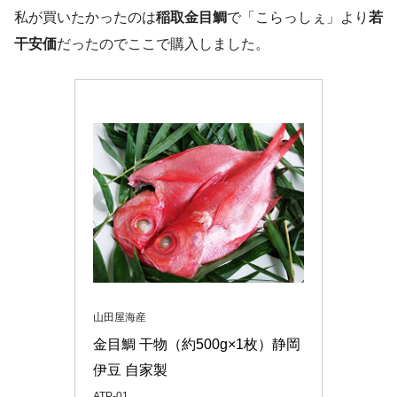
私が買いたかったのは
稲取金目鯛
で「こらっしぇ」より
若
干安価
だったのでここで購入しました。
山田屋海産
金目鯛 干物（約500g×1枚）静岡 
伊豆 自家製 
ATP-01