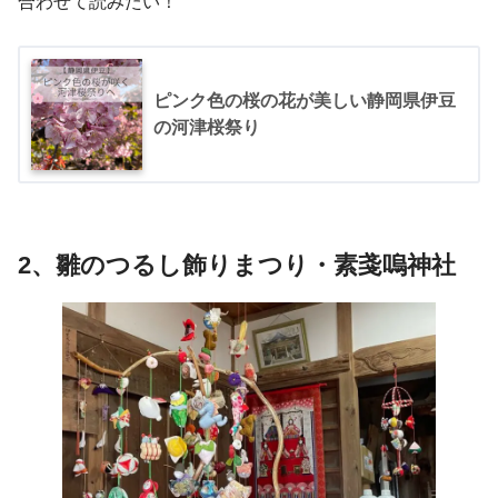
合わせて読みたい！
ピンク色の桜の花が美しい静岡県伊豆
の河津桜祭り
2、
雛の
つるし飾りまつり・素戔嗚神社