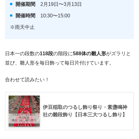
開催期間
2月19日〜3月13日
開催時間
10:30〜15:00
※雨天中止
日本一の段数の
118段
の階段に
588体の雛人形
がズラリと
並び、雛人形を毎日飾って毎日片付けています。
合わせて読みたい！
伊豆稲取のつるし飾り祭り・素盞鳴神
社の雛段飾り【日本三大つるし飾り】