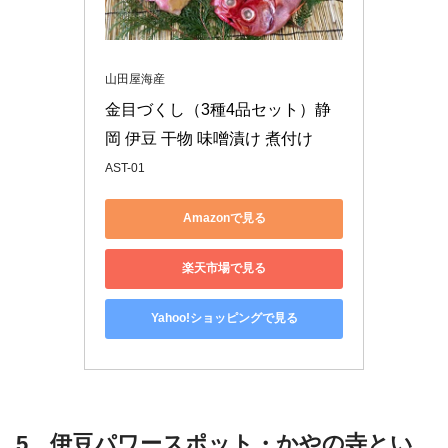
山田屋海産
金目づくし（3種4品セット）静
岡 伊豆 干物 味噌漬け 煮付け
AST-01
Amazonで見る
楽天市場で見る
Yahoo!ショッピングで見る
5、伊豆パワースポット・
かやの
寺とい