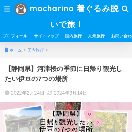
mocharina 着ぐるみ脱
いで旅！
プロフィール
サイトマップ
国内旅行
九州旅行
お問い合わ
ホーム
国内旅行
【静岡県】河津桜の季節に日帰り観光し
たい伊豆の7つの場所
2022年2月24日
2024年3月14日