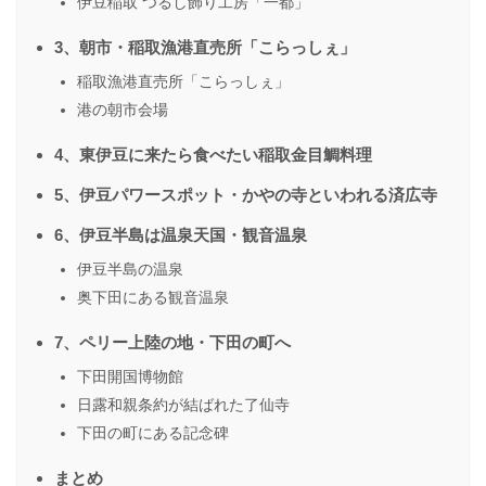
伊豆稲取 つるし飾り工房「一都」
3、朝市・稲取漁港直売所「こらっしぇ」
稲取漁港直売所「こらっしぇ」
港の朝市会場
4、東伊豆に来たら食べたい稲取金目鯛料理
5、伊豆パワースポット・かやの寺といわれる済広寺
6、伊豆半島は温泉天国・観音温泉
伊豆半島の温泉
奥下田にある観音温泉
7、ペリー上陸の地・下田の町へ
下田開国博物館
日露和親条約が結ばれた了仙寺
下田の町にある記念碑
まとめ