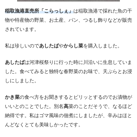
稲取漁港直売所「こらっしぇ」
は稲取漁港で採れた魚の干
物や特産物の野菜、お土産、パン、つるし飾りなどが販売
されています。
私は珍しいので
あしたば
や
からし菜
を購入しました。
あしたば
は河津桜祭りに行った時に川沿いに生息していま
した。食べてみると独特な春野菜のお味で、天ぷらとお浸
しにしました。
かき菜
の食べ方をお聞きするとピリッとするのでお漬物が
いいとのことでした。別名
高
菜のことだそうで、なるほど
納得です。私はゴマ風味の佃煮にしましたが、辛みはほと
んどなくとても美味しかったです。