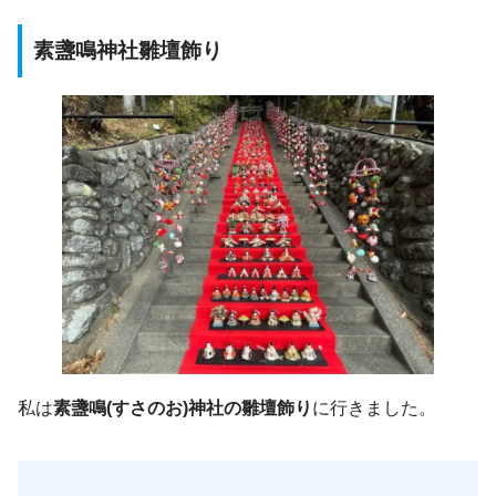
素盞鳴
神社雛壇飾り
私は
素盞鳴(すさのお)神社の雛壇飾り
に行きました。