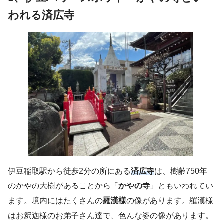
われる済広寺
伊豆稲取駅から徒歩2分の所にある
済広寺
は、樹齢750年
のかやの大樹があることから「
かやの寺
」ともいわれてい
ます。境内にはたくさんの
羅漢様
の像があります。羅漢様
はお釈迦様のお弟子さん達で、色んな姿の像があります。