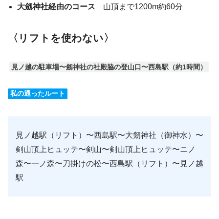
大劔神社経由のコース
山頂まで1200m約60分
〈リフトを使わない〉
見ノ越の駐車場〜劔神社の社殿脇の登山口〜西島駅（約1時間）
私の通ったルート
見ノ越駅（リフト）〜西島駅〜大剱神社（御神水）〜
剣山頂上ヒュッテ〜剣山〜剣山頂上ヒュッテ〜ニノ
森〜一ノ森〜刀掛けの松〜西島駅（リフト）〜見ノ越
駅