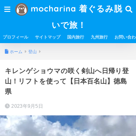
mocharina 着ぐるみ脱
いで旅！
プロフィール
サイトマップ
国内旅行
九州旅行
お問い合わ
ホーム
登山
キレンゲショウマの咲く剣山へ日帰り登
山！リフトを使って【日本百名山】徳島
県
2023年9月5日