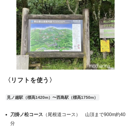
〈リフトを使う〉
見ノ越駅（標高1420m）〜西島駅（標高1750m）
刀掛ノ松コース
（尾根道コース） 山頂まで900m約40
分