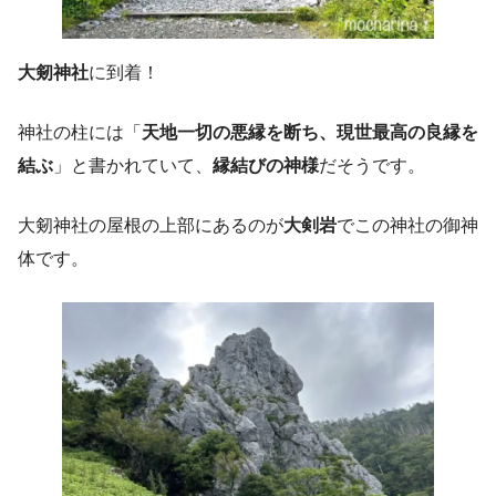
大剱神社
に到着！
神社の柱には「
天地一切の悪縁を断ち、現世最高の良縁を
結ぶ
」と書かれていて、
縁結びの神様
だそうです。
大剱神社の屋根の上部にあるのが
大剣岩
でこの神社の御神
体です。