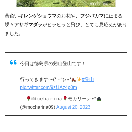
黄色い
キレンゲショウマ
のお花や、
フジバカマ
に止まる
蝶々
アサギマダラ
がヒラヒラと飛び、とても見応えがあり
ました。
今日は徳島県の剱山登山です！
行ってきます〜(*ˊᵕˋ*)ﾉ⋆*
#登山
pic.twitter.com/9zf1Az4p0m
—
𝕞𝚘𝚌𝚑𝚊𝚛𝚒𝚗𝚊
モカリーナ⋆*
(@mocharina09)
August 20, 2023