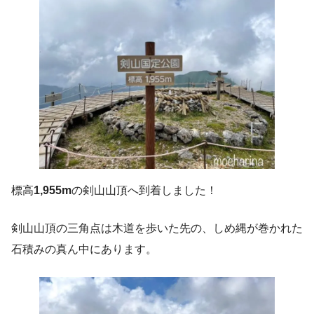
標高
1,955m
の剣山山頂へ到着しました！
剣山山頂の三角点は木道を歩いた先の、しめ縄が巻かれた
石積みの真ん中にあります。