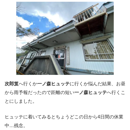
次郎笈
へ行くか
一ノ森ヒュッテ
に行くか悩んだ結果、お昼
から雨予報だったので距離の短い
一ノ森ヒュッテ
へ行くこ
とにしました。
ヒュッテに着いてみるとちょうどこの日から4日間の休業
中…残念。