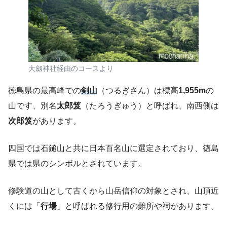
大劔神社経由のコースより
徳島県の最高峰での
剣山
（つるぎさん）は標高
1,955m
の
山です、別名
太郎笈
（たろうぎゅう）と呼ばれ、南西側は
次郎笈
があります。
四国では石鎚山と共に日本百名山に選定されており、徳島
県では県のシンボルとされています。
修験道の山として古くから山岳信仰の対象とされ、山頂近
くには「
行場
」と呼ばれる修行用の難所や祠があります。