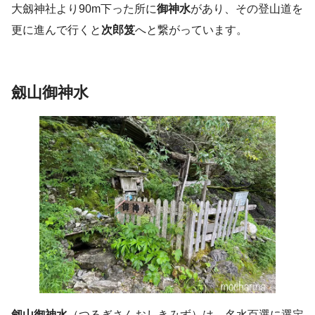
大劔神社より90m下った所に
御神水
があり、その登山道を
更に進んで行くと
次郎笈
へと繋がっています。
劔山御神水
劔山御神水
（つるぎさんおしきみず）は、名水百選に選定