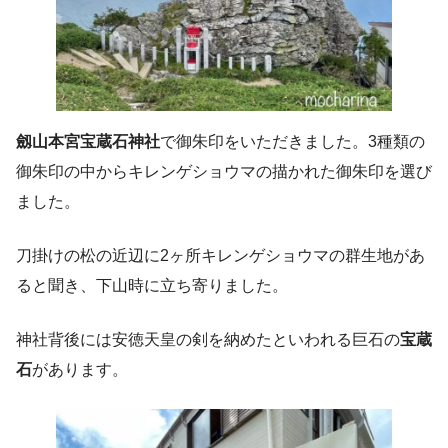
劔山本宮宝蔵石神社
で御朱印をいただきました。3種類の
御朱印の中からキレンゲショウマの描かれた御朱印を選び
ました。
刀掛けの松の近辺に2ヶ所キレンゲショウマの群生地があ
ると聞き、下山時に立ち寄りました。
神社背後には安徳天皇の剣を納めたといわれる巨石の
宝蔵
石
があります。