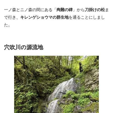
一ノ森とニノ森の間にある「
殉難の碑
」から
刀掛けの松
ま
で行き、
キレンゲショウマの群生地
を通ることにしまし
た。
穴吹川の源流地