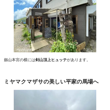
劔山本宮の横には
剣山頂上ヒュッテ
があります。
ミヤマクマザサの美しい
平家の馬場へ