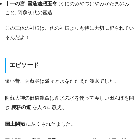
十一の宮
國造速瓶玉命
(くにのみやつはやみかたまのみ
こと) 阿蘇初代の國造
この三体の神様は、他の神様よりも特に大切に祀られてい
るんだよ！
エピソード
遠い昔、阿蘇谷は満々と水をたたえた湖水でした。
阿蘇大神の健磐龍命は湖水の水を使って美しい田んぼを開
き
農耕の道
を人々に教え、
国土開拓
に尽くされたました。