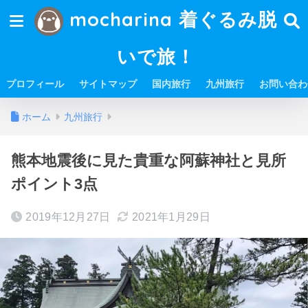
mocharina 着ぐるみ脱
いで旅！
プロフィール
サイトマップ
国内旅行
九州旅行
お問い合わ
ホーム
九州旅行
熊本地震後に見た貴重な阿蘇神社と見所
ポイント3点
2019年12月27日
2021年1月29日