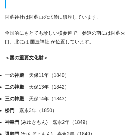
阿蘇神社は阿蘇山の北麓に鎮座しています。
全国的にもとても珍しい横参道で、参道の南には阿蘇火
口、北には 国造神社 が位置しています。
＜国の重要文化財＞
一の神殿
天保11年（1840）
二の神殿
天保13年（1842）
三の神殿
天保14年（1843）
楼門
嘉永3年（1850）
神幸門
(みゆきもん) 嘉永2年（1849）
還御門
(かんぎょもん) 嘉永2年（1849）