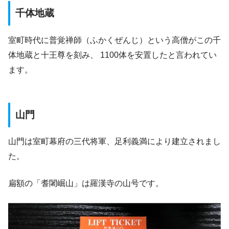
千体地蔵
室町時代に普覚禅師（ふかくぜんじ）という高僧がこの千
体地蔵と十王尊を刻み、 1100体を安置したと言われてい
ます。
山門
山門は室町幕府の三代将軍、足利義満により建立されまし
た。
扁額の「耆闍崛山」は羅漢寺の山号です。