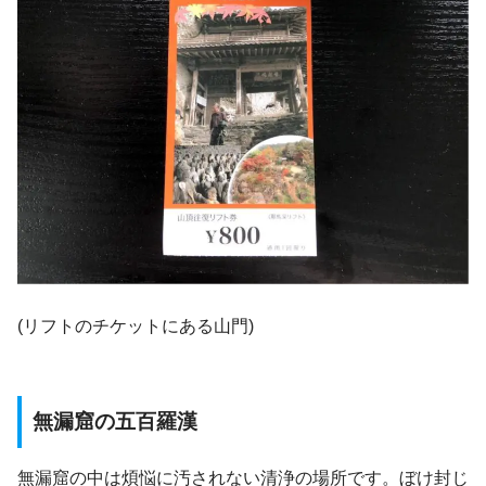
(リフトのチケットにある山門)
無漏窟の五百羅漢
無漏窟の中は煩悩に汚されない清浄の場所です。ぼけ封じ