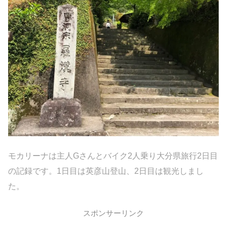
モカリーナは主人
G
さんとバイク
2
人乗り大分県旅行
2
日目
の記録です。
1
日目は英彦山登山、
2
日目は観光しまし
た。
スポンサーリンク