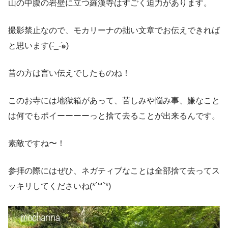
山の中腹の岩壁に立つ羅漢寺はすごく迫力があります。
撮影禁止なので、モカリーナの拙い文章でお伝えできれば
と思います(-᷅_-᷄๑)
昔の方は言い伝えでしたものね！
このお寺には地獄箱があって、苦しみや悩み事、嫌なこと
は何でもポイーーーーっと捨て去ることが出来るんです。
素敵ですね〜！
参拝の際にはぜひ、ネガティブなことは全部捨て去ってス
ッキリしてくださいね(*´꒳`*)