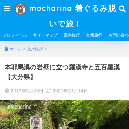
mocharina 着ぐるみ脱
いで旅！
プロフィール
サイトマップ
国内旅行
九州旅行
お問い合わ
ホーム
九州旅行
本耶馬溪の岩壁に立つ羅漢寺と五百羅漢
【大分県】
2019年5月20日
2021年10月14日