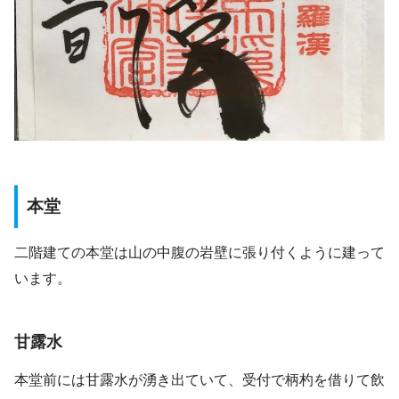
本堂
二階建ての本堂は山の中腹の岩壁に張り付くように建って
います。
甘露水
本堂前には甘露水が湧き出ていて、受付で柄杓を借りて飲