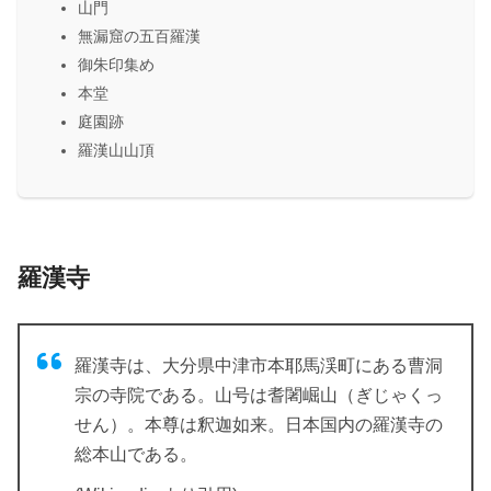
山門
無漏窟の五百羅漢
御朱印集め
本堂
庭園跡
羅漢山山頂
羅漢寺
羅漢寺は、大分県中津市本耶馬渓町にある曹洞
宗の寺院である。山号は耆闍崛山（ぎじゃくっ
せん）。本尊は釈迦如来。日本国内の羅漢寺の
総本山である。